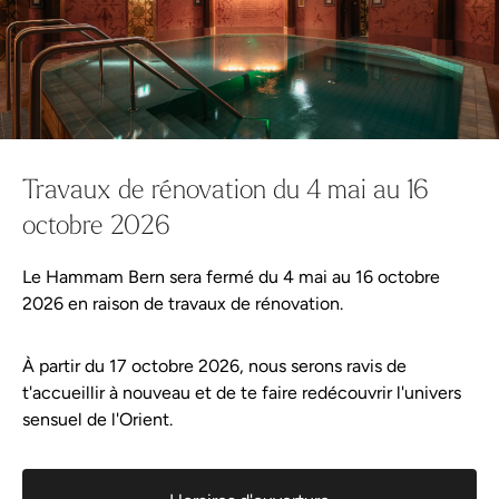
Wellness-Shop
Continuer les achats
Tout dans le panier
Offre
Planifier votre visite
Travaux de rénovation du 4 mai au 16
octobre 2026
Événements
Le Hammam Bern sera fermé du 4 mai au 16 octobre
Wellness-Tweets
2026 en raison de travaux de rénovation.
Aqua Spa-Univers
Hammam Bern
Wellness-Tweets
Bien-être du cuir chevelu
À partir du 17 octobre 2026, nous serons ravis de
A propos de Hammam Bern
t'accueillir à nouveau et de te faire redécouvrir l'univers
sensuel de l'Orient.
Règlement de la piscine
Fixateur de cheveux fait maison
Partenaire