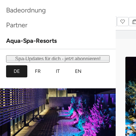
Bestseller
Bestseller
Bestseller
Bestseller
Sanddorn Duschpeeling Farfalla
Sanddorn Duschpeeling Farfalla
Rhassoul
Rhassoul
Badeordnung
Mehr entdecken
Mehr entdecken
Mehr entdecken
Mehr entdecken
Partner
Aqua-Spa-Resorts
Spa-Updates für dich - jetzt abonnieren!
DE
FR
IT
EN