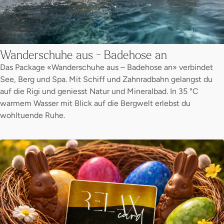
Wanderschuhe aus - Badehose an
Das Package «Wanderschuhe aus – Badehose an» verbindet
See, Berg und Spa. Mit Schiff und Zahnradbahn gelangst du
auf die Rigi und geniesst Natur und Mineralbad. In 35 °C
warmem Wasser mit Blick auf die Bergwelt erlebst du
wohltuende Ruhe.