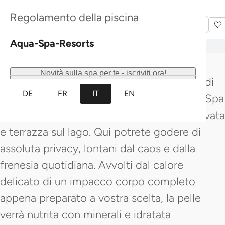
Prosecco – un’esperienza per tutti i
Scopri di più
Scopri di più
Regolamento della piscina
Scopri di più
Scopri di più
sensi.
Aqua-Spa-Resorts
La Spa privata NOI DUE Deluxe ti regala,
Novità sulla spa per te - iscriviti ora!
insieme alla tua persona preferita, 3,5 ore di
DE
FR
IT
EN
assoluto relax in una delle nostre eleganti Spa
privata Suite con vasca idromassaggio privata
e terrazza sul lago. Qui potrete godere di
assoluta privacy, lontani dal caos e dalla
frenesia quotidiana. Avvolti dal calore
delicato di un impacco corpo completo
appena preparato a vostra scelta, la pelle
verrà nutrita con minerali e idratata