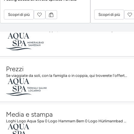
Scopri di più
Scopri di più
Scopri di più
Scopri di più
Prezzi
Che tu sia da solo o in coppia, da noi troverai l'offerta che fa per te. Ingressi al rituale del...
Prezzi
Se viaggiate da soli, con la famiglia o in coppia, qui troverete l'offerta giusta. Ingressi ai Bagni...
Media e stampa
Loghi Logo Aqua Spa 0 Logo Hammam Bern 0 Logo Hürlimannbad Zürich 0 Logo Solbad Schönbühl 0 Logo...