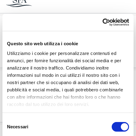
Reservation Hotelgast Fuss- &
Beinmassage 25 Minuten
Il Massaggio piedi e gambe ti regala un momento di leggerezza e profondo relax. I tuoi piedi ti...
Questo sito web utilizza i cookie
Utilizziamo i cookie per personalizzare contenuti ed
annunci, per fornire funzionalità dei social media e per
analizzare il nostro traffico. Condividiamo inoltre
informazioni sul modo in cui utilizzi il nostro sito con i
Skyline Retreat – Dein Moment für
nostri partner che si occupano di analisi dei dati web,
Wellness, Achtsamkeit und Genuss
pubblicità e social media, i quali potrebbero combinarle
Skyline Retreat unisce benessere, mindfulness e piacere. Ti godi il rituale spa romano-irlandese e...
con altre informazioni che hai fornito loro o che hanno
raccolto dal tuo utilizzo dei loro servizi.
Selezione
Necessari
del
8 x Aqua Yoga Kurs
consenso