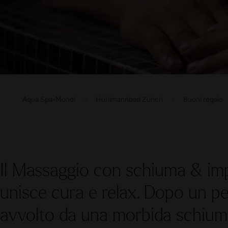
Aqua Spa-Mondi
Hürlimannbad Zürich
Buoni regalo
Il Massaggio con schiuma & i
unisce cura e relax. Dopo un peel
avvolto da una morbida schiu