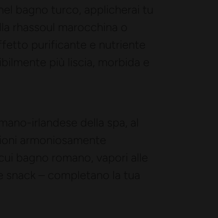
el bagno turco, applicherai tu
la rhassoul marocchina o
effetto purificante e nutriente
sibilmente più liscia, morbida e
mano-irlandese della spa, al
azioni armoniosamente
 cui bagno romano, vapori alle
e snack – completano la tua