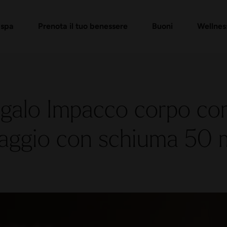
gresso
 di buoni regalo
Pacchetti Day Spa
Verifica buono regalo
Massaggi e trattamenti
FAQ buoni
 spa
Prenota il tuo benessere
Buoni
Wellnes
egalo Impacco corpo co
aggio con schiuma 50 m