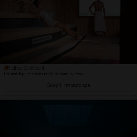
Solbad Schönbühl
Un’oasi di pace e relax nell’Altopiano svizzero
Scopri il mondo spa