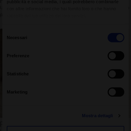
pubblicità e social media, i quali potrebbero combinarle
Un pediluvio con sale marino e limone trasforma la casa in una
con altre informazioni che hai fornito loro o che hanno
piccola spa e lascia i piedi freschi e curati.
raccolto dal tuo utilizzo dei loro servizi.
Selezione
Necessari
del
consenso
Preferenze
Statistiche
Marketing
Mostra dettagli
Piedi felici: un consiglio da insider per piedi