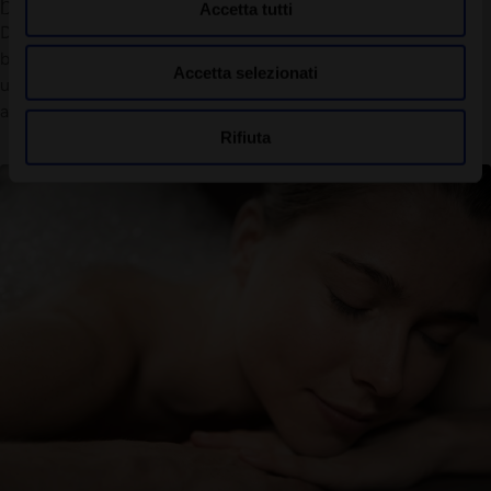
bellissimi
Accetta tutti
Dopo calze e stivali di lana, i piedi hanno bisogno di una
boccata d'aria fresca. Un pediluvio con bicarbonato di sodio e
Accetta selezionati
un massaggio nutriente li renderà pronti per la primavera in un
attimo.
Rifiuta