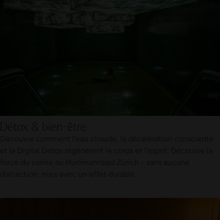
Détox & bien-être
Découvre comment l'eau chaude, la décélération consciente
et la Digital Detox régénèrent le corps et l'esprit. Découvre la
force du calme au Hürlimannbad Zürich - sans aucune
distraction, mais avec un effet durable.