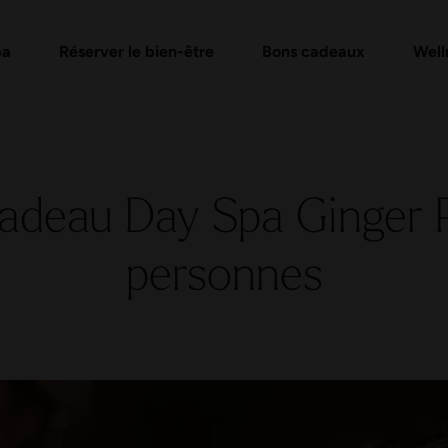
e
de bons d'achat
Formules Day Spa
Vérifier un bon cadeau
Massages et soins
FAQ bon
Évén
pa
Réserver le bien-être
Bons cadeaux
Well
adeau Day Spa Ginger 
personnes