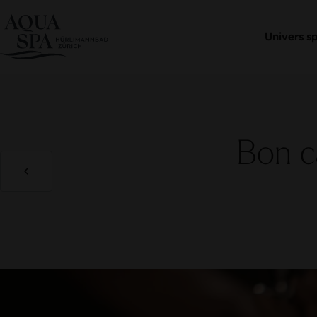
Réserver une entré
Boutique 
Univers s
Bon c