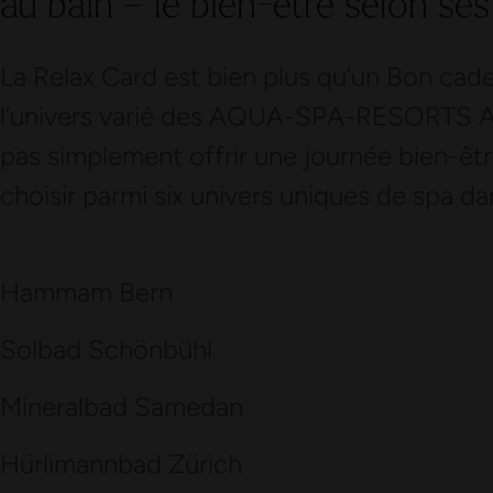
au bain – le bien-être selon ses
La Relax Card est bien plus qu’un Bon cadeau
l’univers varié des AQUA-SPA-RESORTS AG.
pas simplement offrir une journée bien-être
choisir parmi six univers uniques de spa dan
Hammam Bern
Solbad Schönbühl
Mineralbad Samedan
Hürlimannbad Zürich