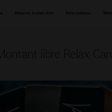
e
de bons d'achat
Formules Day Spa
Vérifier un bon cadeau
Massages et soins
FAQ bon
Évén
pa
Réserver le bien-être
Bons cadeaux
Well
Montant libre Relax Car