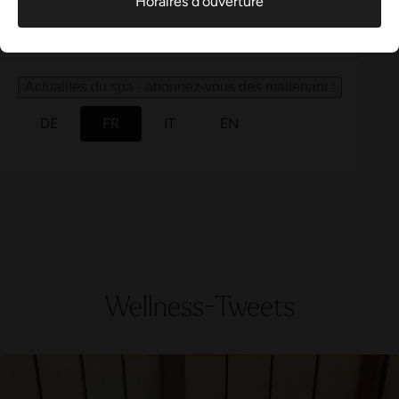
Horaires d'ouverture
de médias sociaux, nous tirons au sort six Relax Cards d'une
Aqua-Spa-Resorts
valeur de 40 CHF chacune.
Participe, tente ta chance et commence le printemps en
Actualités du spa - abonnez-vous des maitenant !
toute décontraction.
Nous te souhaitons bonne chance ! 🍀
DE
FR
IT
EN
Participer maintenant
Wellness-Tweets