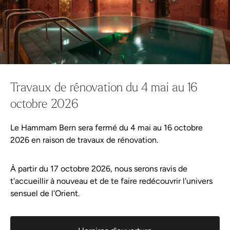
Wellness-Shop
Continuer les achats
Tout dans le panier
Aqua Spa-Univers
Hammam Bern
Wellness-Tweets
Offre
Jeu-concours de Pâques
Planifier votre visite
Travaux de rénovation du 4 mai au 16
octobre 2026
Sentiments printaniers & chance
Événements
de gagner
Le Hammam Bern sera fermé du 4 mai au 16 octobre
Wellness-Tweets
2026 en raison de travaux de rénovation.
Le printemps est là - et avec lui l'occasion parfaite de
À partir du 17 octobre 2026, nous serons ravis de
t'accorder une pause consciente. Les jours s'allongent, le soleil
A propos de Hammam Bern
t'accueillir à nouveau et de te faire redécouvrir l'univers
se réchauffe et la nature s'éveille à une nouvelle vie. C'est le
sensuel de l'Orient.
moment idéal pour faire le plein d'énergie et te faire plaisir.
Règlement de la piscine
Tu as donc la possibilité de t'assurer une pause bien-être
Partenaire
personnelle : Lors du jeu-concours de Pâques sur nos canaux