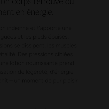
 Ton corps retrouve du
nent en énergie.
ion indienne et t’apporte une
iguées et les pieds épuisés.
sions se dissipent, les muscles
italité. Des pressions ciblées
’une lotion nourrissante prend
nsation de légèreté, d’énergie
ahit – un moment de pur plaisir