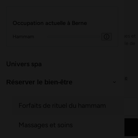
lait et miel pour 1 personne
Avec le All Senses au bain de lait et de miel, tu vis un rituel de
bien-être sensoriel plein de chaleur, de parfum et de soin. Le
bain crémeux au lait et au miel nourrit ta peau, la rend douce
comme du velours et t’apporte un profond sentiment de bien-
être. Combiné au rituel du hammam, il offre une parenthèse
qui harmonise totalement le corps, l’esprit et l’âme.
Découvrir davantage