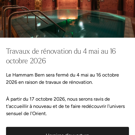
Wellness-Shop
Continuer les achats
Tout dans le panier
Offre
Planifier votre visite
Travaux de rénovation du 4 mai au 16
octobre 2026
Horaires d'ouverture
Le Hammam Bern sera fermé du 4 mai au 16 octobre
Prix
2026 en raison de travaux de rénovation.
Arrivée
À partir du 17 octobre 2026, nous serons ravis de
t'accueillir à nouveau et de te faire redécouvrir l'univers
Bon à savoir
sensuel de l'Orient.
Galerie