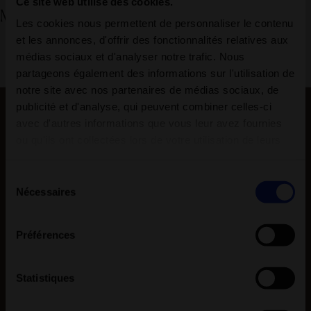
Ce site web utilise des cookies.
Massage à la mousse de savon
Les cookies nous permettent de personnaliser le contenu
et les annonces, d'offrir des fonctionnalités relatives aux
médias sociaux et d'analyser notre trafic. Nous
partageons également des informations sur l'utilisation de
notre site avec nos partenaires de médias sociaux, de
publicité et d'analyse, qui peuvent combiner celles-ci
avec d'autres informations que vous leur avez fournies
ou qu'ils ont collectées lors de votre utilisation de leurs
services.
Sélection
Nécessaires
du
consentement
Préférences
Statistiques