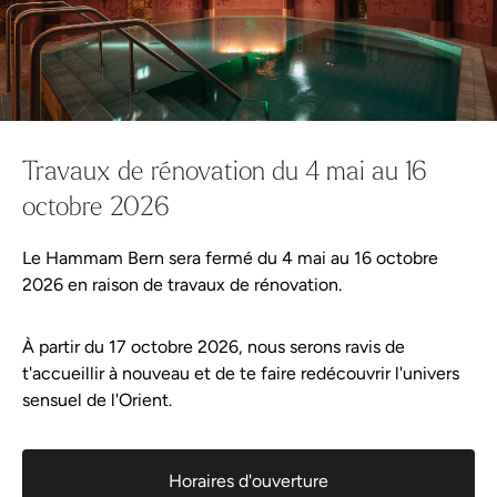
Événements
phase de rénovation
Wellness-Tweets
Le Hammam de Berne sera
fermé
du
4 mai au 16 octobre 202
Travaux de rénovation du 4 mai au 16
À partir
du 17 octobre 2026
, nous
serons
ravis
de t'accueillir
à n
A propos de Hammam Bern
octobre 2026
l'Orient.
Règlement de la piscine
Le Hammam Bern sera fermé du 4 mai au 16 octobre
2026 en raison de travaux de rénovation.
Partenaire
À partir du 17 octobre 2026, nous serons ravis de
Aqua-Spa-Resorts
t'accueillir à nouveau et de te faire redécouvrir l'univers
sensuel de l'Orient.
Actualités du spa - abonnez-vous des maitenant !
DE
FR
IT
EN
Horaires d'ouverture