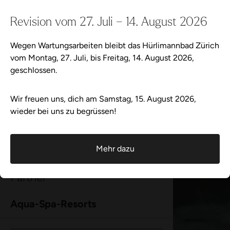
Wegen Wartungsarbeiten bleibt das Hürlimannbad Zürich vom
Revision vom 27. Juli – 14. August 2026
Galerie
Wir freuen uns, dich am
Samstag, 15. August 2026
, wieder be
Wegen Wartungsarbeiten bleibt das Hürlimannbad Zürich
vom Montag, 27. Juli, bis Freitag, 14. August 2026,
Events
geschlossen.
Wellness-Tweets
Wir freuen uns, dich am Samstag, 15. August 2026,
wieder bei uns zu begrüssen!
Über Hürlimannbad Zürich
Mehr dazu
Badeordnung
Partner
Aqua-Spa-Resorts