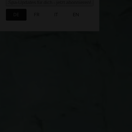
Spa-Updates für dich - jetzt abonnieren!
DE
FR
IT
EN