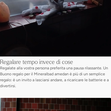
Regalare tempo invece di cose
Regalate alla vostra persona preferita una pausa rilassante. Un
Buono regalo per il Mineralbad amedan è più di un semplice
regalo: è un invito a lasciarsi andare, a ricaricare le batterie e a
divertirsi.