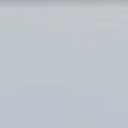
ou qu'ils ont collectées lors de votre utilisation de leurs
services.
Sélection
Nécessaires
du
consentement
Préférences
Statistiques
Marketing
Afficher les détails
Tout autoriser