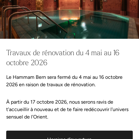
Aqua Spa-Univers
Hammam Bern
Bon cadeau
Wellness-Shop
Pure Relax
Continuer les achats
Tout dans le panier
Offre
Avec le Day Spa Pure Relax, tu
Planifier votre visite
Travaux de rénovation du 4 mai au 16
découvres le rituel traditionnel du
octobre 2026
Événements
hammam associé à deux massages. Le
massage à la mousse de savon nettoie
Le Hammam Bern sera fermé du 4 mai au 16 octobre
Wellness-Tweets
2026 en raison de travaux de rénovation.
en douceur et t’enveloppe d’une mousse
chaude, tandis que le massage à l’huile
À partir du 17 octobre 2026, nous serons ravis de
A propos de Hammam Bern
t'accueillir à nouveau et de te faire redécouvrir l'univers
avec pierres chaudes dénoue les
sensuel de l'Orient.
Règlement de la piscine
tensions et t’offre une profonde
relaxation – une expérience remplie de
Partenaire