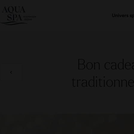
Boutique 
Forfa
Univers s
Bon cade
traditionn