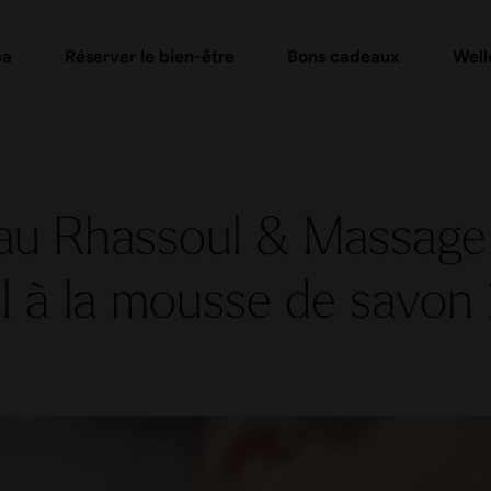
de bons cadeaux
its de rituel du hammam
Vérifier un bon cadeau
Massages et soins
FAQ bon
Événe
pa
Réserver le bien-être
Bons cadeaux
Well
au Rhassoul & Massa
el à la mousse de savon