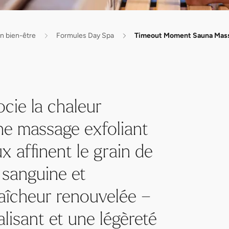
n bien-être
Formules Day Spa
Timeout Moment Sauna Massa
ie la chaleur
une massage exfoliant
 affinent le grain de
n sanguine et
raîcheur renouvelée –
alisant et une légèreté