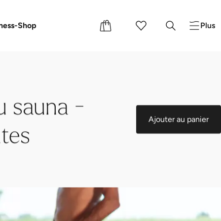
s
s cadeaux
ness-Shop
Plus
 sauna -
Ajouter au panier
tes