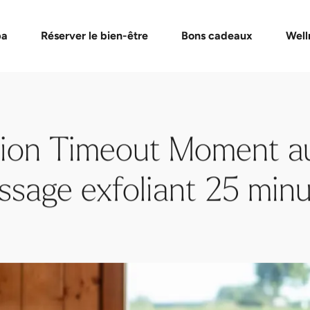
de bons cadeaux
Formules Day Spa
Vérifier un bon cadeau
Massages et soins
Événement
FAQ bon
pa
Réserver le bien-être
Bons cadeaux
Well
tion Timeout Moment au
ssage exfoliant 25 minu