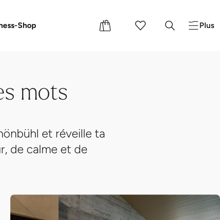
s
s cadeaux
ness-Shop
Plus
es mots
önbühl et réveille ta
r, de calme et de