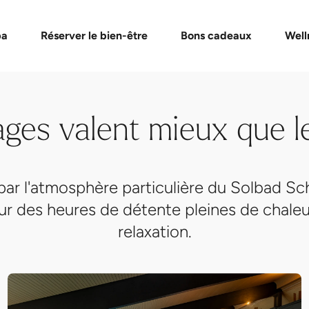
isite
Galerie
de bons cadeaux
Formules Day Spa
Vérifier un bon cadeau
Massages et soins
Événement
FAQ bon
pa
Réserver le bien-être
Bons cadeaux
Well
ages valent mieux que l
par l'atmosphère particulière du Solbad Sch
our des heures de détente pleines de chaleu
relaxation.