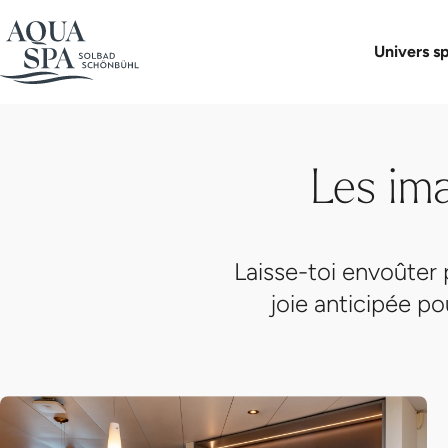
Aqua Spa-Univers
Solbad Schönbühl
Planifier votre v
Boutique 
Univers s
Les im
Laisse-toi envoûter 
joie anticipée p