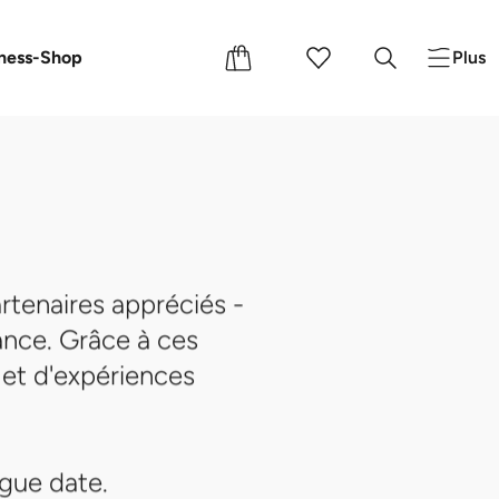
s
s cadeaux
ness-Shop
Plus
rtenaires appréciés -
ance. Grâce à ces
 et d'expériences
ngue date.