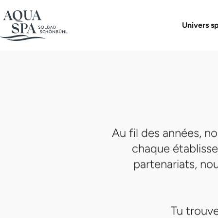
Aqua Spa-Univers
Solbad Schönbühl
Partenaire
Boutique 
Univers s
Au fil des années, n
chaque établisse
partenariats, no
Tu trouve