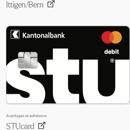
Ittigen/Bern
Avantages et adhésions
STUcard