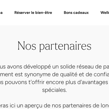
de bons cadeaux
Formules Day Spa
Vérifier un bon cadeau
Massages et soins
Événement
FAQ bon
pa
Réserver le bien-être
Bons cadeaux
Well
Nos partenaires
ous avons développé un solide réseau de pa
ment est synonyme de qualité et de confi
us pouvons t'offrir encore plus d'avantages
spéciales.
ras ici un aperçu de nos partenaires de lo