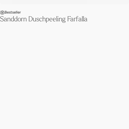
Bestseller
Sanddorn Duschpeeling Farfalla
Ein sanftes Sanddorn-Körperpeeling mit Cranberry- und
Bambuskörnern verwöhnt die Haut und Sinne. Exklusiv für das
Römisch-Irische Spa-Ritual im Hürlimannbad Zürich kreiert.
Mehr entdecken