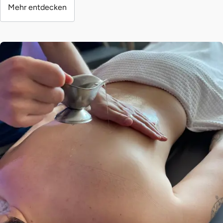
Mehr entdecken