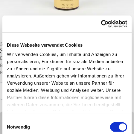
Bestseller
Sanddorn Duschpeeling Farfalla
Ein sanftes Sanddorn-Körperpeeling mit Cranberry- und
Bambuskörnern verwöhnt die Haut und Sinne. Exklusiv für das
Römisch-Irische Spa-Ritual im Hürlimannbad Zürich kreiert.
Mehr entdecken