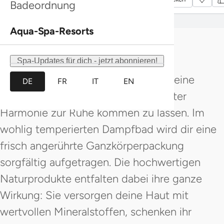
Badeordnung
Pflanzenölen löst Spannungen und
bringt Körper und Seele ins
Aqua-Spa-Resorts
Gleichgewicht.
Spa-Updates für dich - jetzt abonnieren!
Das Day Spa Termali Experience ist eine
DE
FR
IT
EN
Einladung, Körper und Seele in sanfter
Harmonie zur Ruhe kommen zu lassen. Im
wohlig temperierten Dampfbad wird dir eine
frisch angerührte Ganzkörperpackung
sorgfältig aufgetragen. Die hochwertigen
Naturprodukte entfalten dabei ihre ganze
Wirkung: Sie versorgen deine Haut mit
wertvollen Mineralstoffen, schenken ihr