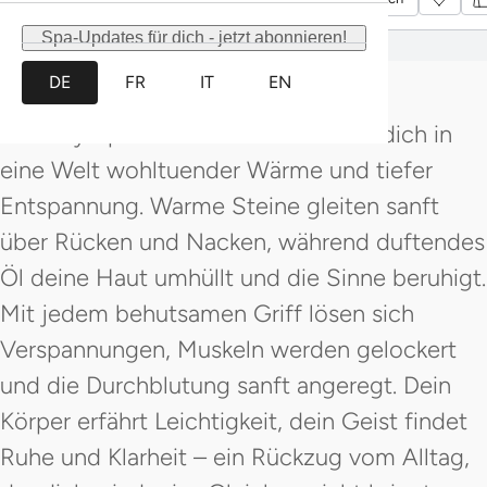
Ruhe. Neue Energie und innere Balance
Spa-Updates für dich - jetzt abonnieren!
begleiten dich.
DE
FR
IT
EN
Das Day Spa Back & Stone entführt dich in
eine Welt wohltuender Wärme und tiefer
Entspannung. Warme Steine gleiten sanft
über Rücken und Nacken, während duftendes
Öl deine Haut umhüllt und die Sinne beruhigt.
Mit jedem behutsamen Griff lösen sich
Verspannungen, Muskeln werden gelockert
und die Durchblutung sanft angeregt. Dein
Körper erfährt Leichtigkeit, dein Geist findet
Ruhe und Klarheit – ein Rückzug vom Alltag,