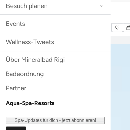
Bestseller
Bestseller
Besuch planen
Sanddorn Duschpeeling Farfalla
Rhassoul
Bestseller
Bestseller
Sanddorn Duschpeeling Farfalla
Rhassoul
Mehr entdecken
Mehr entdecken
Events
Mehr entdecken
Mehr entdecken
Wellness-Tweets
Über Mineralbad Rigi
Badeordnung
Partner
Aqua-Spa-Resorts
Spa-Updates für dich - jetzt abonnieren!