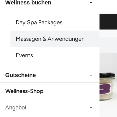
Wellness buchen
Gutscheine
Weiter einkaufen
Day Spa Packages
Weiter einkaufen
Massagen & Anwendungen
Das könnte dir auch gefallen:
Das könnte dir auch gefallen:
Events
Gutscheine
Wellness-Shop
Angebot