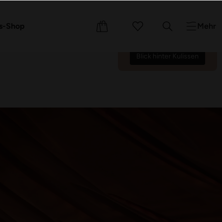
Wir zählen die Tage bis zur
Wiedereröffnung am
e
Events
s-Shop
Mehr
17.10.26.
70
12
33
16
:
:
:
Blick hinter Kulissen