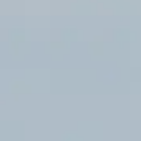
Questo sito web utilizza i cookie
Utilizziamo i cookie per personalizzare contenuti ed annunci, 
funzionalità dei social media e per analizzare il nostro traffi
inoltre informazioni sul modo in cui utilizzi il nostro sito con i
si occupano di analisi dei dati web, pubblicità e social media,
combinarle con altre informazioni che hai fornito loro o che h
tuo utilizzo dei loro servizi.
Selezione
Necessari
del
consenso
Preferenze
Statistiche