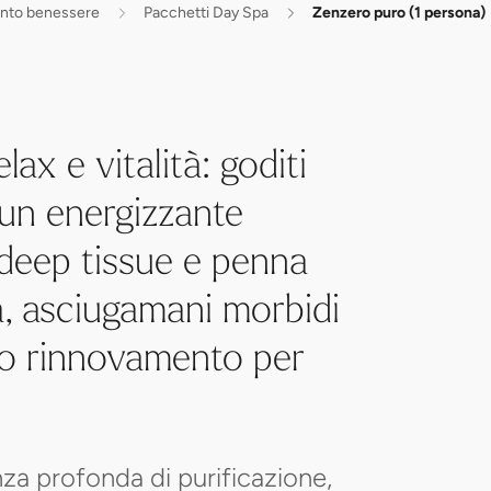
ento benessere
Pacchetti Day Spa
Zenzero puro (1 persona)
ax e vitalità: goditi
 un energizzante
deep tissue e penna
, asciugamani morbidi
ro rinnovamento per
nza profonda di purificazione,