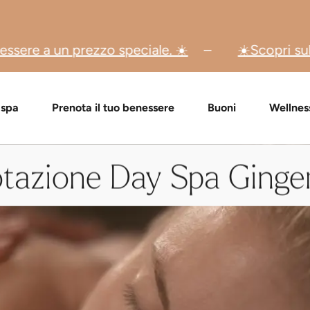
ciale. ☀️
☀️Scopri subito le nostre offerte 
 di buoni regalo
Pacchetti Day Spa
Verifica buono regalo
Massaggi e trattamenti
FAQ buoni
Event
 spa
Prenota il tuo benessere
Buoni
Wellnes
tazione Day Spa Ginge