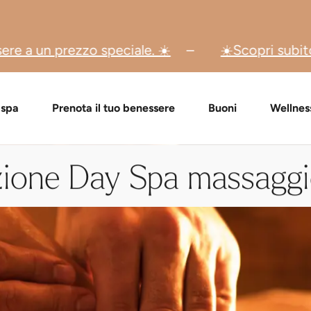
le. ☀️
☀️Scopri subito le nostre offerte spe
 di buoni regalo
Pacchetti Day Spa
Verifica buono regalo
Massaggi e trattamenti
FAQ buoni
Event
 spa
Prenota il tuo benessere
Buoni
Wellnes
ione Day Spa massaggio