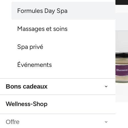
Formules Day Spa
Cela pourrait aussi te plaire :
Cela pourrait aussi te plaire :
Massages et soins
Spa privé
Événements
Bons cadeaux
Meilleure vente
Wellness-Shop
Rhassoul
Meilleure vente
Rhassoul
Meilleure vente
Gommage douche à l’argousier Farfalla
Offre
Meilleure vente
Gommage douche à l’argousier Farfalla