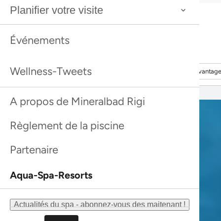
Meilleure vente
Planifier votre visite
Rhassoul
Meilleure vente
Rhassoul
Meilleure vente
Gommage douche à l’argousier Farfalla
Événements
Meilleure vente
Gommage douche à l’argousier Farfalla
Découvrir davantage
Découvrir davantag
Wellness-Tweets
Découvrir davantage
Découvrir davantag
A propos de Mineralbad Rigi
Règlement de la piscine
Partenaire
Aqua-Spa-Resorts
Actualités du spa - abonnez-vous des maitenant !