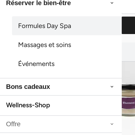
Réserver le bien-être
Bon cadeau
Continuer les achats
Formules Day Spa
Continuer les achats
Massages et soins
Cela pourrait aussi te plaire :
Cela pourrait aussi te plaire :
Événements
Bons cadeaux
Wellness-Shop
Offre