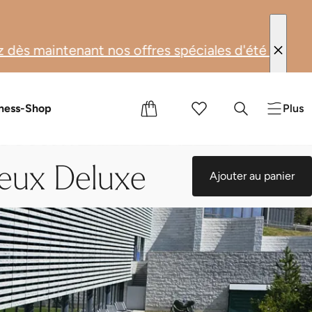
ffres spéciales d'été : du 1er juin au 31 août 202
s
s cadeaux
ness-Shop
Plus
deux Deluxe
Ajouter au panier