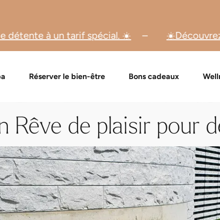
pécial. ☀️
☀️Découvrez dès maintenant nos o
de bons cadeaux
Formules Day Spa
Vérifier un bon cadeau
Massages et soins
Événement
FAQ bon
pa
Réserver le bien-être
Bons cadeaux
Well
n Rêve de plaisir pour 