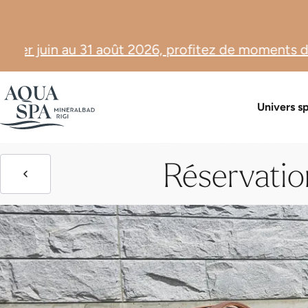
t 2026, profitez de moments de détente à un tarif s
Boutique 
Univers s
Réservatio