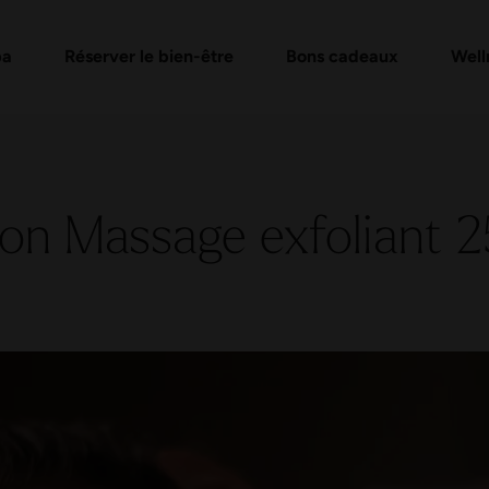
e
de bons d'achat
Formules Day Spa
Vérifier un bon cadeau
Massages et soins
FAQ bon
Évén
pa
Réserver le bien-être
Bons cadeaux
Well
ion Massage exfoliant 2