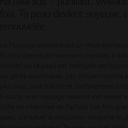
Farfalla suit – purifiant, vivifian
fois. Ta peau devient soyeuse, r
renouvelée.
Le Massage exfoliant est un rituel bienfaisa
Sur les pierres de hammam chaudes, il d
intensif où ta peau est nettoyée de façon 
de gants spécifiques. Les cellules mortes 
plus lisse, plus fraîche et parfaitement pré
Ensuite, une massage relaxant est réalisé 
riche en vitamines de Farfalla. Les fins gr
peau, stimulent la circulation sanguine tou
nutriments précieux. Ta peau se sent alors 