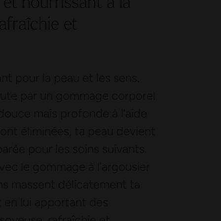
t et nourrissant à la
afraîchie et
nt pour la peau et les sens.
ébute par un gommage corporel
douce mais profonde à l’aide
sont éliminées, ta peau devient
parée pour les soins suivants.
avec le gommage à l’argousier
ains massent délicatement ta
t en lui apportant des
soyeuse, rafraîchie et