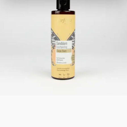
Meilleure vente
Gommage douche à l’argousier Farfalla
Un doux gommage corporel à l’argousier, enrichi de grains de