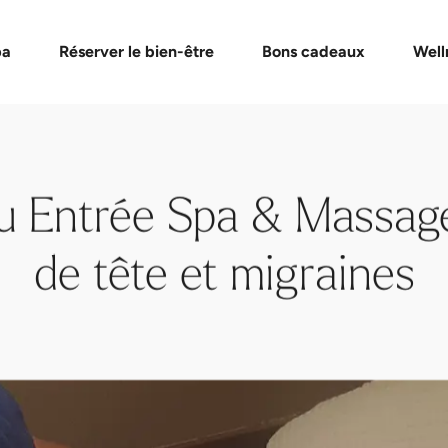
de bons cadeaux
Formules Day Spa
Vérifier un bon cadeau
Massages et soins
Événement
FAQ bon
pa
Réserver le bien-être
Bons cadeaux
Well
u Entrée Spa & Massag
de tête et migraines