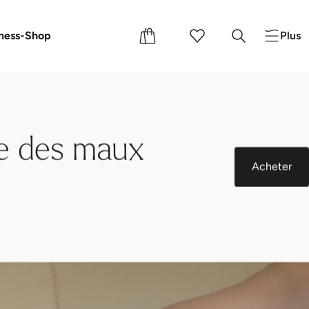
s
s cadeaux
ness-Shop
Plus
e des maux
Acheter