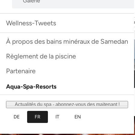
Découvrir davantage
Découvrir davantag
Wellness-Tweets
Découvrir davantage
Découvrir davantag
À propos des bains minéraux de Samedan
Règlement de la piscine
Partenaire
Aqua-Spa-Resorts
Réception
Actualités du spa - abonnez-vous des maitenant !
DE
FR
IT
EN