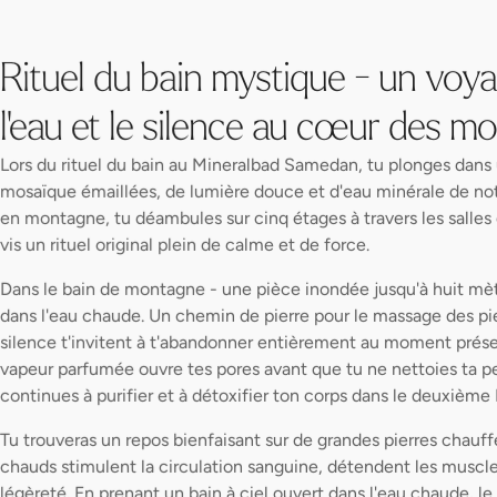
Rituel du bain mystique - un voyag
l'eau et le silence au cœur des m
Lors du rituel du bain au Mineralbad Samedan, tu plonges dans
mosaïque émaillées, de lumière douce et d'eau minérale de no
en montagne, tu déambules sur cinq étages à travers les salles 
vis un rituel original plein de calme et de force.
Dans le bain de montagne - une pièce inondée jusqu'à huit mètr
dans l'eau chaude. Un chemin de pierre pour le massage des p
silence t'invitent à t'abandonner entièrement au moment présen
vapeur parfumée ouvre tes pores avant que tu ne nettoies ta pe
continues à purifier et à détoxifier ton corps dans le deuxième
Tu trouveras un repos bienfaisant sur de grandes pierres chauff
chauds stimulent la circulation sanguine, détendent les muscles 
légèreté. En prenant un bain à ciel ouvert dans l'eau chaude, l