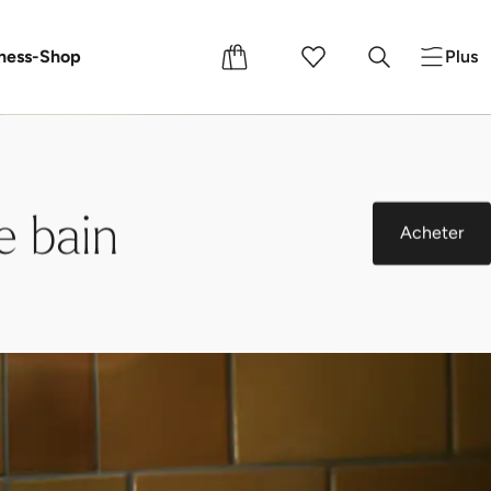
s cadeaux
ness-Shop
Plus
e bain
Acheter