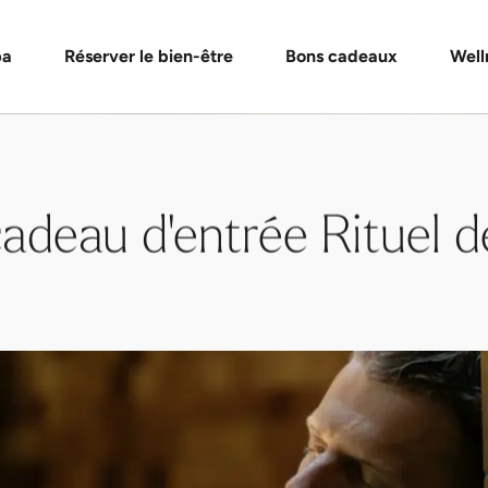
de bons cadeaux
Formules Day Spa
Vérifier un bon cadeau
Massages et soins
FAQ bon
pa
Réserver le bien-être
Bons cadeaux
Well
adeau d'entrée Rituel d