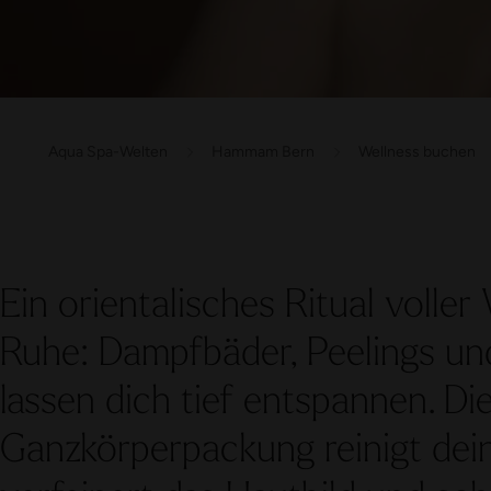
Aqua Spa-Welten
Hammam Bern
Wellness buchen
Ein orientalisches Ritual voll
Ruhe: Dampfbäder, Peelings u
lassen dich tief entspannen. D
Ganzkörperpackung reinigt dein