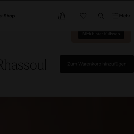
Wir zählen die Tage bis zur
Wiedereröffnung am
e
Events
s-Shop
Mehr
17.10.26.
71
19
34
07
:
:
:
Blick hinter Kulissen
Rhassoul
Zum Warenkorb hinzufügen