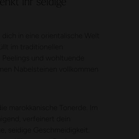
enkt ihr seidige
ich in eine orientalische Welt
lt im traditionellen
e Peelings und wohltuende
rmen Nabelsteinen vollkommen
die marokkanische Tonerde. Im
igend, verfeinert dein
e, seidige Geschmeidigkeit.