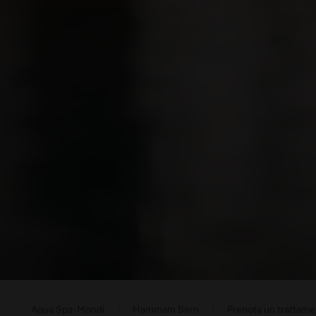
Aqua Spa-Mondi
Hammam Bern
Prenota un trattam