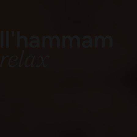
dell'hammam
 relax