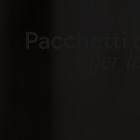
Pacchetti 
per l