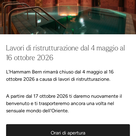
Wellness-Shop
Continua gli acquisti
Tutto nel carrello
Offerta
Pianifica la tua visita
Lavori di ristrutturazione dal 4 maggio al
16 ottobre 2026
Orari di apertura
L'Hammam Bern rimarrà chiuso dal 4 maggio al 16
ottobre 2026 a causa di lavori di ristrutturazione.
Prezzi
A partire dal 17 ottobre 2026 ti daremo nuovamente il
Arrivo
benvenuto e ti trasporteremo ancora una volta nel
sensuale mondo dell'Oriente.
Buono a sapersi
Galleria
Orari di apertura