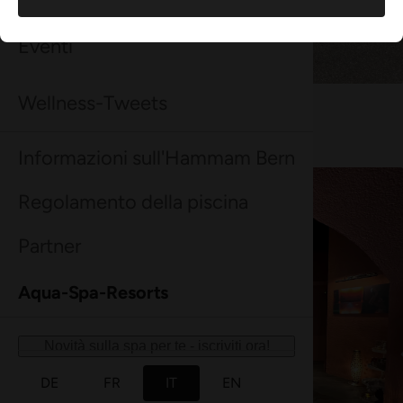
Eventi
Wellness-Tweets
Ingresso
Informazioni sull'Hammam Bern
Regolamento della piscina
Partner
Aqua-Spa-Resorts
Novità sulla spa per te - iscriviti ora!
DE
FR
IT
EN