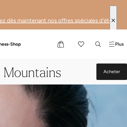
ffres spéciales d'été : du 1er juin au 31 août 202
s
s cadeaux
ness-Shop
Plus
e Mountains
Acheter