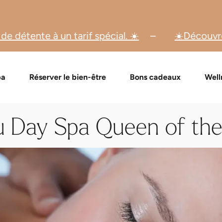
spécial. ☀️
☀️Découvrez dès maintenant nos o
de bons cadeaux
Formules Day Spa
Vérifier un bon cadeau
Massages et soins
Événement
FAQ bon
pa
Réserver le bien-être
Bons cadeaux
Well
 Day Spa Queen of th