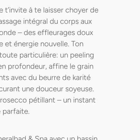
’invite à te laisser choyer de
assage intégral du corps aux
fonde – des effleurages doux
e et énergie nouvelle. Ton
toute particulière: un peeling
 en profondeur, affine le grain
ants avec du beurre de karité
ocurant une douceur soyeuse.
Prosecco pétillant – un instant
 parfaite.
neralbad & Spa avec un bassin