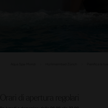
Aqua Spa-Mondi
Hürlimannbad Zürich
Pianifica la tua
Orari di apertura regolari
Da lunedì a domenica: dalle 09.00 alle 22.00