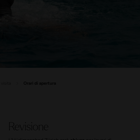
 visita
Orari di apertura
Revisione
L'Hürlimannbad Zürich sarà
chiuso
per lavori di