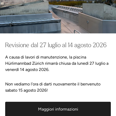
Buoni
Aqua Spa-Mondi
Hürlimannbad Zürich
Ti potrebbe interessare anche:
Pianifica la tua visita
Prezzi
Ti potrebbe interessare anche:
Wellness-Shop
Offerta
Se viaggiate da soli o in coppia, qui
Revisione dal 27 luglio al 14 agosto 2026
troverete l'offerta giusta.
A causa di lavori di manutenzione, la piscina
Pianifica la tua visita
Hürlimannbad Zürich rimarrà chiusa da lunedì 27 luglio a
venerdì 14 agosto 2026.
Ingressi al Bagno termale e all'Infinity
Orari di apertura
pool
Non vediamo l'ora di darti nuovamente il benvenuto
Prezzi
sabato 15 agosto 2026!
Bestseller
Rhassoul
Bestseller
Arrivo
Rhassoul
Ingressi al Rituale Spa romano-
Bestseller
Maggiori informazioni
Peeling doccia all'olivello spinoso Farfalla
irlandese, bagno termale e Infinity pool
Bestseller
Buono a sapersi
Peeling doccia all'olivello spinoso Farfalla