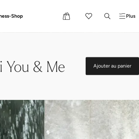
s cadeaux
nements
ness-Shop
Plus
ni You & Me
Ajouter au panier