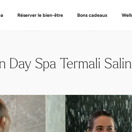
de bons cadeaux
s Day Spa
Massages et soins
Vérifier un bon cadeau
Spa privé
FAQ bon
Évé
pa
Réserver le bien-être
Bons cadeaux
Well
n Day Spa Termali Sali