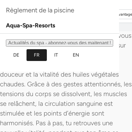
assiette apéritive et du Prosecco.
Découvrir davantage
Découvrir davantag
Règlement de la piscine
Découvrir davantage
Découvrir davantag
Le Day Spa Termali Salini You & Me Deluxe
Aqua-Spa-Resorts
vous offre une parenthèse précieuse, où vous
Actualités du spa - abonnez-vous des maitenant !
pouvez vous concentrer pleinement l’un sur
l’autre et vivre le moment présent. Un
DE
FR
IT
EN
massage bien-être apaisant déploie la
douceur et la vitalité des huiles végétales
chaudes. Grâce à des gestes attentionnés, les
tensions du corps se dissolvent, les muscles
se relâchent, la circulation sanguine est
stimulée et les points d’énergie sont
harmonisés. Pas à pas, tu retrouves une